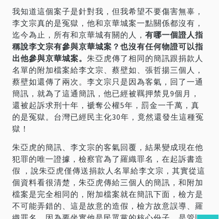
我知道這個案子是針對我，但我希望不要傷害無辜，
李文宗真的是冤獄，他和京華城案一點關係都沒有，
迄今為止，所有和京華城有關的人，
有哪一個證人指
稱說李文宗有參與京華城案？也沒有任何物證可以指
出他參與京華城案。
朱亞虎傳了相同的簡訊跟捐款人
名單的附加檔案給李文宗、蔡壁如、張哲揚三個人，
蔡壁如還傳了兩次。李文宗只是因為客氣，回了一通
簡訊，就為了這通簡訊，他已經被羈押禁見9個月，
還被起訴求刑十年，褫奪公權5年，罰金一千萬，真
的是冤獄。台灣已經民主化30年，竟然還發生這種冤
獄！
朱亞虎的簡訊、李文宗的客氣回覆，結果變成現在他
犯罪的唯一證據，檢察官為了羅織罪名，在起訴書造
假 ，說朱亞虎僅傳送捐款人名單給李文宗，其實從這
個資料看很清楚，朱亞虎傳給三個人的簡訊，和附加
檔案是完全相同的，附加檔案就在簡訊下面，檢方是
不可能弄錯的、這是故意的造假，檢方故意誤導、羅
織罪名，因為要坐實他是民眾黨的核心份子，是管財