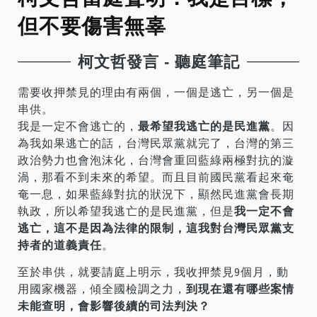
但不要傷害無辜
柯文哲發言 - 聽庭筆記
需要收押禁見的理由有兩個，一個是逃亡，另一個是
串供。
我是一定不會逃亡的，
最希望我逃亡的是民進黨
。因
為我如果逃亡的話，台灣民眾黨就完了，台灣的第三
政治勢力也會泡沫化，台灣會重回藍綠兩極對抗的漩
渦，那看不到未來的希望。而且目前國民黨看起來奄
奄一息，如果藍綠對抗的狀況下，顯然民進黨會長期
執政，所以希望我逃亡的是民進黨，但是
我一定不會
逃亡，這不是因為法律的限制，這我對台灣民眾黨支
持者的道義責任
。
至於串供，就要請庭上明示，我收押禁見9個月，動
用國家機器，傾全國檢調之力，
到現在還有哪些案情
未能查明，會影響後續的司法判決？