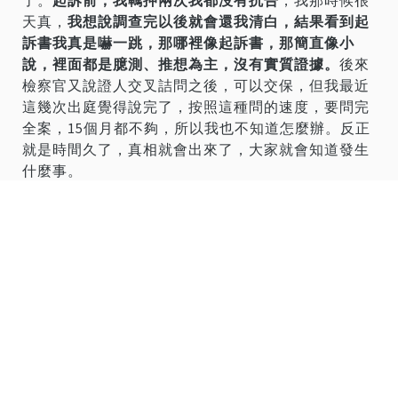
了。
起訴前，我羈押兩次我都沒有抗告
，我那時候很
天真，
我想說調查完以後就會還我清白，結果看到起
訴書我真是嚇一跳，那哪裡像起訴書，那簡直像小
說，裡面都是臆測、推想為主，沒有實質證據。
後來
檢察官又說證人交叉詰問之後，可以交保，但我最近
這幾次出庭覺得說完了，按照這種問的速度，要問完
全案，15個月都不夠，所以我也不知道怎麼辦。反正
就是時間久了，真相就會出來了，大家就會知道發生
什麼事。
按照訴訟策略來講，我只要說我跟這個案子完全沒有
關係，撇清關係就好，因為到現在為止有哪個人指
出：「柯文哲有指示京華城容積率有多少」？沒有
啊，但是我做為行政首長，我對行政團隊，還是要捍
衛他們的程序。這一個走完程序的案子，兩年後說是
弊案，天哪，我們整個行政體系不是全部都完蛋，今
天我內心過不去是這個地方。其他我不想多講，我還
是那句話，時間久了，真相就會出來，但是我還是要
講，李文宗真的是冤獄，不該是這樣。