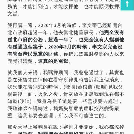
務的，才能扯到他，才能收押他，也才能順便收押柯
文哲。
我再講一遍，2020年3月的時候，李文宗已經離開台
北市政府超過一年，他去當北捷董事長，
他完全沒有
碰北市府的公務，超過一年了，也完全沒有人指稱他
有碰過這個案子，2020年3月的時候，李文宗完全沒
有管台灣民眾黨的財務
，你把民眾黨財務部的人找來
問就很清楚，
這真的是冤獄
。
就我個人來講，我羈押期間，我爸爸過世了，其實也
是在死後才由律師在看守所律見時告訴我這個消息，
我只能在告別式的時候，(哽咽)蓋棺前 (哽咽)見我父
親最後一面，火化之後，骨灰放在哪裏我到現在都不
知道(哽咽)，我身為長子還是要一些善後要去處理，
我聽律師在講轉述，我媽失智症的症狀突然變得嚴
重，這我都要去處理，所以我不可能逃亡的。
那今天早上審判長在說：審判才要開始，我心都涼掉