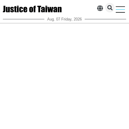
Aug. 07 Friday, 2026
부패한 여당
소식
오피니언
인물 이야기
문의하기