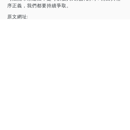
序正義，我們都要持續爭取。
原文網址:
https://www.facebook.com/share/p/14P8Rikr2c5/
四個被逼認罪的被告，兩個可疑
的證人，與被摧毀的司法尊嚴
審判長說：「臺灣的司法很脆弱」，審判長有沒有想
到，
一個普通的老百姓，面對國家機器，更加的脆
弱
。這個案件一定會變成歷史事件，所有相關的人，
都會在歷史上留名。
我還是要很沉痛的問公訴檢查官，你們真的要為那一
本起訴書背書嗎？你們真的要跟林俊言綁在一起嗎？
這案子總結起來，有四個可憐的認罪者，兩個可疑的
證人，還有目前仍然未知的幕後人員，還有很多很多