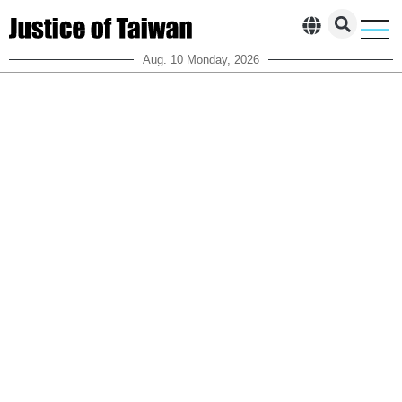
Aug. 10 Monday, 2026
柯案一審判決全解析
執政黨貪腐、掏空台
觀點投
聯絡我