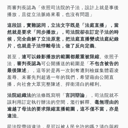
而審判長認為「依照司法院的子法，設計上就是事後
播放，且從立法脈絡來看，也沒有問題」
這段話，實難認同，立法文字既是「法庭直播」，當
然就是要求「同步播放」，司法院卻在訂定子法的時
候，完全曲解了立法原意，把法庭直播變成法庭紀錄
片，也就是子法悖離母法，做了反向定義
。
甚至，
連可以錄影播放的範圍都嚴重被限縮
。依照子
法，
審判長認為
可公開播送的範圍是「
不包含被告的
最後陳述
」，這等於是再一次剝奪遭到檢媒集體霸凌
羞辱、未審先判超過一年的我們，希望藉由公開直
播，向社會大眾完整陳述、捍衛清白的權利。
法院組織法
的法條既寫明「
言詞辯論
」，司法院就不
該利用訂定執行辦法的空間，濫行解釋、
毫無理由的
逾越了母法的要求限縮直播範圍，這不僅不當，亦是
違法
。
司法院帶頭違法，是可以被人民允許的嗎？清白與程