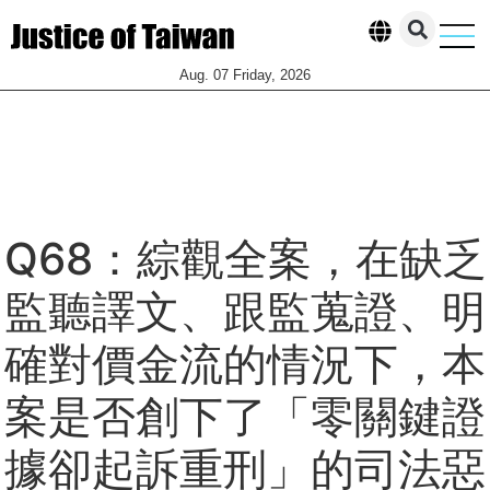
Aug. 07 Friday, 2026
柯案一審判決全解析
執政黨貪腐、掏空台
觀點投
聯絡我
Q68：綜觀全案，在缺乏
監聽譯文、跟監蒐證、明
確對價金流的情況下，本
案是否創下了「零關鍵證
據卻起訴重刑」的司法惡