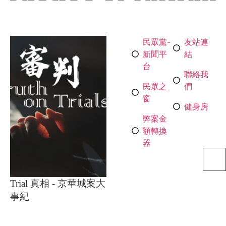
民眾黨-
友站連
新聞平
結
台
聯絡我
民眾之
們
窗
健身房
弊案金
額轉換
器
Trial 真相 - 京華城案大
事紀