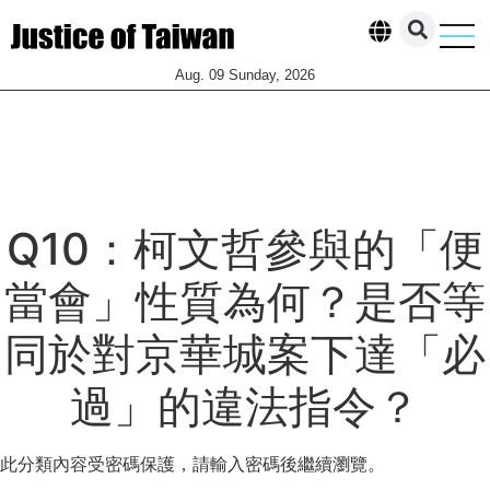
Aug. 09 Sunday, 2026
柯案一審判決全解析
執政黨貪腐、掏空台
觀點投
聯絡我
Q10：柯文哲參與的「便
當會」性質為何？是否等
同於對京華城案下達「必
過」的違法指令？
此分類內容受密碼保護，請輸入密碼後繼續瀏覽。