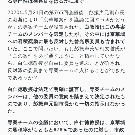
る専門性は検察官をはるかに凌ぐ。
2020年5月21日の第765回会議後、彭振声元副市長
の裁断により「京華城案件を議論に回すべきかどう
か」の専案チームが設置された。
白教授はこの専案
チームのメンバーを選定したが、その中には京華城
への容積奨励に最も反対した曾光宗委員も含まれて
いた。
ここで問いたい。もし彭振声氏や柯文哲氏が
「この案件を必ず通すように」と指示していたな
ら、白仁徳教授が自由に委員を選ぶことが許され、
反対派の委員まで専案チームに入れることができた
であろうか？
白仁徳教授は法廷で明確に証言し、専案チームのメ
ンバーは、他の委員の意向を踏まえて決定されたも
のであり、彭振声元副市長から一切の指示はなかっ
た。
専案チームの会議において、白仁徳教授は、京華城
の容積率がもともと678％であったのに対し、市政