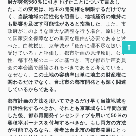
府が突然560％に引き下げたことについて言及し
た。この変更は、地主の開発権を制限するだけでな
く、当該地域の活性化を阻害し、地域経済の維持に
も影響を及ぼす可能性があると指摘した
。また、市
政府がこのような重大な調整を行う場合、原則とし
て国家安全保障などの重要な理由が必要であると述
べた。白教授は、京華城が「確かに理不尽な扱いを
受けている」と評価し、都市計画の原理原則、公平
性、都市発展のニーズに基づき、再び都市計画委員
会の本会議で議論されるべきであると考えている。
なぜなら、
この土地の容積率は単に地主の財産権に
関わるだけでなく、台北市の都市開発とも深く関連
しているからである。
都市計画の方法を用いてできるだけ早く当該地域を
再活性化するべきか、それとも京華城を11年間放置
した後、都市再開発インセンティブを用いて50％の
容積率ボーナスを付与するべきか。もし両方の方法
が可能であるなら、後者は台北市の都市発展にとっ