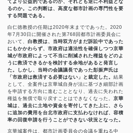
てより公益的であるのか、それとも逆に不利益とな
るのか。この判断は、高度な都市計画の専門性を要
する問題である。
白仁徳教授の任期は2020年末までであった。2020
年7月30日に開催された第768回都市計画委員会に
おいて、
白教授は、当時双方がまだ訴訟中であった
にもかかわらず、市政府は適法性を確保しつつ京華
城が市政府によって不当に削減された権益をどのよ
うに救済できるかを検討する余地があると発言し
た。しかし、当時の会議議長であった彭振声氏は
「市政府は救済する必要はない」と裁定した。
結果
として、全案件は京華城自身が法に基づき細部計画
を申請する方向に進むこととなり、過去に失われた
権益を無償で取り戻すことはできなくなった。
京華
城は、過去に土地や資金を寄付してきた上に、さら
に追加の費用を台北市政府に支払わなければ、容積
率の回復申請を行うことができない状況となった。
京華城案件は、都市計画委員会の会議を重ねる中