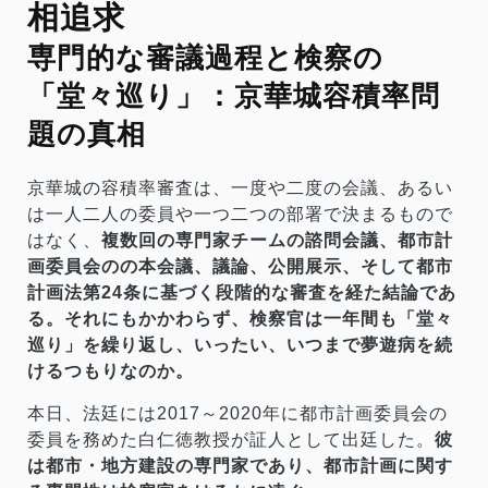
相追求
専門的な審議過程と検察の
「堂々巡り」：京華城容積率問
題の真相
京華城の容積率審査は、一度や二度の会議、あるい
は一人二人の委員や一つ二つの部署で決まるもので
はなく、
複数回の専門家チームの諮問会議、都市計
画委員会のの本会議、議論、公開展示、そして都市
計画法第24条に基づく段階的な審査を経た結論であ
る。それにもかかわらず、検察官は一年間も「堂々
巡り」を繰り返し、いったい、いつまで夢遊病を続
けるつもりなのか。
本日、法廷には2017～2020年に都市計画委員会の
委員を務めた白仁徳教授が証人として出廷した。
彼
は都市・地方建設の専門家であり、都市計画に関す